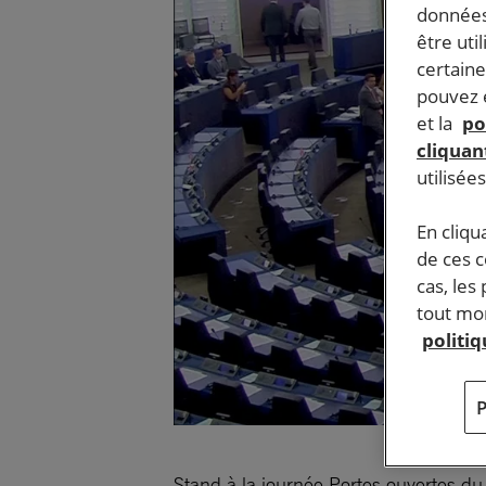
données
être uti
certaine
pouvez e
et la
po
cliquant
utilisée
En cliqu
de ces 
cas, les
tout mom
politi
Stand à la journée Portes ouvertes du