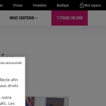
er
Presse
Fondation
Boutique
Mon espace
NOUS SOUTENIR
FAIRE UN DON
péen
nuer sans accepter
llecte afin
 aux droits
e notre
afic. Les