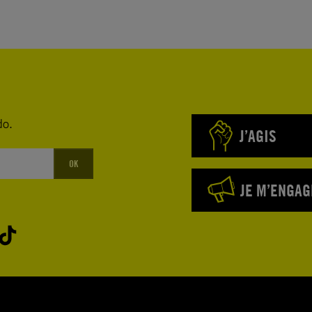
do.
J’AGIS
OK
JE M’ENGAG