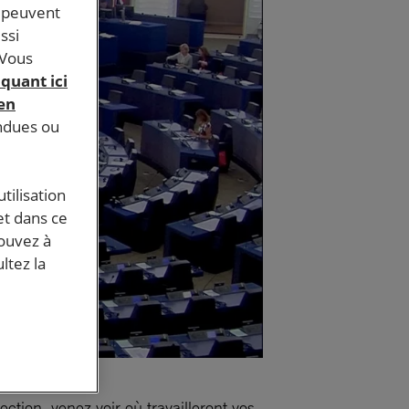
s peuvent
ssi
 Vous
iquant ici
 en
endues ou
tilisation
et dans ce
pouvez à
ltez la
tion, venez voir où travailleront vos