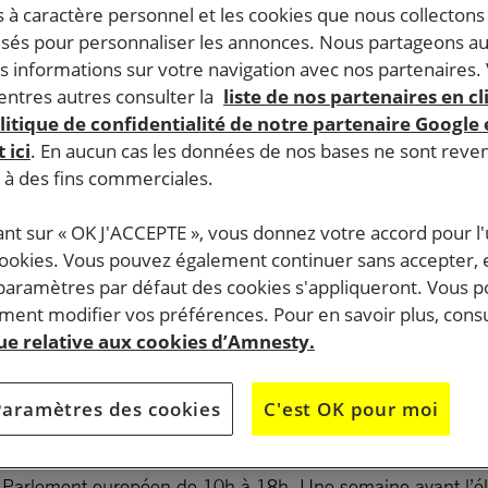
 à caractère personnel et les cookies que nous collecton
lisés pour personnaliser les annonces. Nous partageons au
s informations sur votre navigation avec nos partenaires.
ntres autres consulter la
liste de nos partenaires en cl
litique de confidentialité de notre partenaire Google
 ici
. En aucun cas les données de nos bases ne sont rev
s à des fins commerciales.
ant sur « OK J'ACCEPTE », vous donnez votre accord pour l'u
cookies. Vous pouvez également continuer sans accepter, 
 paramètres par défaut des cookies s'appliqueront. Vous 
ent modifier vos préférences. Pour en savoir plus, consu
que relative aux cookies d’Amnesty.
Paramètres des cookies
C'est OK pour moi
 Parlement européen de 10h à 18h. Une semaine avant l’élec