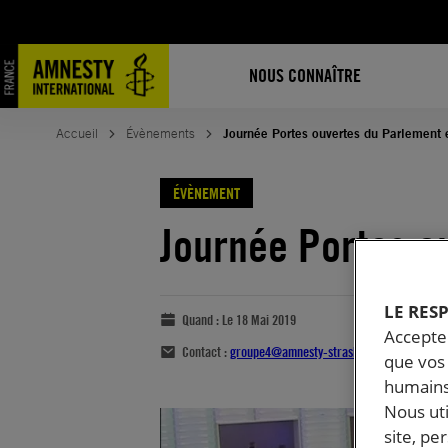
NOUS CONNAÎTRE
Accueil
Évènements
Journée Portes ouvertes du Parlement
ÉVÈNEMENT
Journée Portes o
LE RES
Quand :
Le 18 Mai 2019
Accepter
Contact :
groupe4@amnesty-strasbourg.eu
que vos 
humains
Nous ut
site, pe