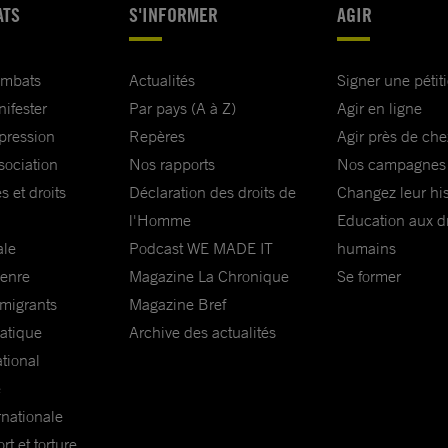
ATS
S'INFORMER
AGIR
ombats
Actualités
Signer une pétit
nifester
Par pays (A à Z)
Agir en ligne
xpression
Repères
Agir près de che
sociation
Nos rapports
Nos campagnes
s et droits
Déclaration des droits de
Changez leur his
l'Homme
Education aux dr
ale
Podcast WE MADE IT
humains
genre
Magazine La Chronique
Se former
 migrants
Magazine Bref
matique
Archive des actualités
ational
e
rnationale
t et torture