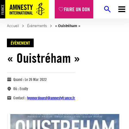
FAIRE UN DON
Accueil
Évènements
« Ouistréham »
ÉVÈNEMENT
« Ouistréham »
Quand :
Le 26 Mar 2022
Où :
Ecully
Contact :
lyonnordouest@amnestyfrance.fr