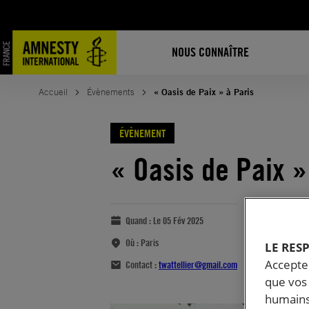
NOUS CONNAÎTRE
Accueil
Évènements
« Oasis de Paix » à Paris
ÉVÈNEMENT
« Oasis de Paix »
Quand :
Le 05 Fév 2025
Où :
Paris
LE RES
Accepter
Contact :
twattellier@gmail.com
que vos 
humains