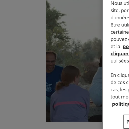
Nous ut
site, pe
données
être uti
certaine
pouvez e
et la
po
cliquant
utilisée
En cliqu
de ces 
cas, les
tout mom
politi