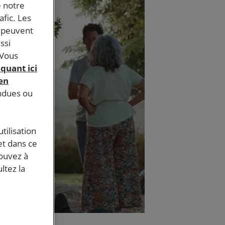
e notre
afic. Les
s peuvent
ssi
 Vous
iquant ici
 en
endues ou
tilisation
et dans ce
pouvez à
ltez la