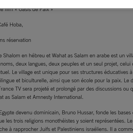
le film « Oasis de Paix »
Café Hoba,
ns réservation
ve Shalom en hébreu et Wahat as Salam en arabe est un villa
oms, deux langues, deux peuples et un seul projet, celui 
l. Le village est unique pour ses structures éducatives à l
ngue et biculturelle, ainsi que son école pour la paix. Le 
 France TV sera projeté et prolongé par des discussions ou 
t as Salam et Amnesty International.
Egypte devenu dominicain, Bruno Hussar, fonde les bases du
e les trois religions monothéistes y soient représentées. Le
he à rapprocher Juifs et Palestiniens israéliens. Il a comm