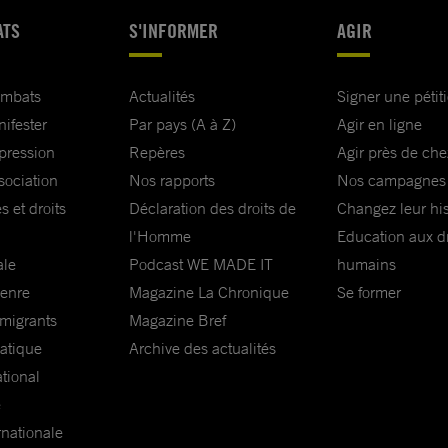
ATS
S'INFORMER
AGIR
ombats
Actualités
Signer une pétit
nifester
Par pays (A à Z)
Agir en ligne
xpression
Repères
Agir près de che
sociation
Nos rapports
Nos campagnes
s et droits
Déclaration des droits de
Changez leur his
l'Homme
Education aux dr
ale
Podcast WE MADE IT
humains
genre
Magazine La Chronique
Se former
 migrants
Magazine Bref
matique
Archive des actualités
ational
e
rnationale