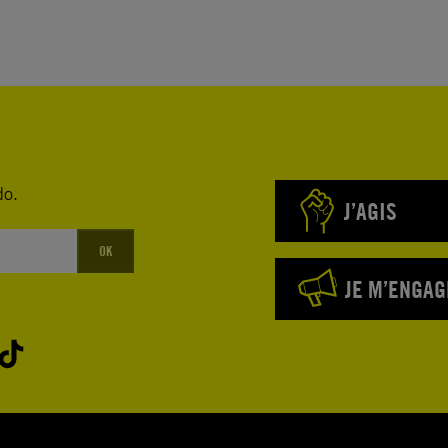
do.
J’AGIS
OK
JE M’ENGAG