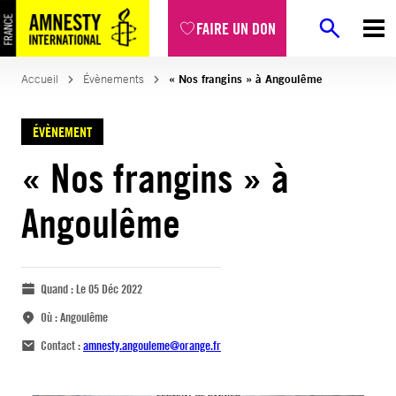
FAIRE UN DON
Accueil
Évènements
« Nos frangins » à Angoulême
ÉVÈNEMENT
« Nos frangins » à
Angoulême
Quand :
Le 05 Déc 2022
Où :
Angoulême
Contact :
amnesty.angouleme@orange.fr