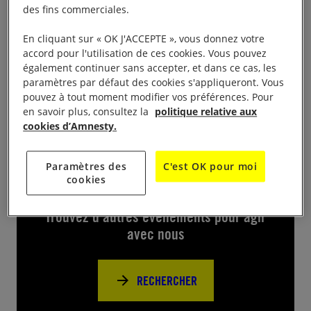
projection du film « Nos frangins » de Rachod
des fins commerciales.
Bouchared sur la mort de Malik Oussékine, à 20h30
En cliquant sur « OK J'ACCEPTE », vous donnez votre
à l’Atrium de Chaville suivie d’un débat animé par
accord pour l'utilisation de ces cookies. Vous pouvez
Emanuel Janeau membre du conseil
également continuer sans accepter, et dans ce cas, les
d’administration d’Amnesty International
paramètres par défaut des cookies s'appliqueront. Vous
pouvez à tout moment modifier vos préférences. Pour
en savoir plus, consultez la
politique relative aux
cookies d’Amnesty.
Paramètres des
C'est OK pour moi
Près de chez vous
cookies
Trouvez d’autres événements pour agir
avec nous
RECHERCHER