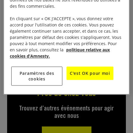
données de nos bases ne sont revendues ou utilisées à
Ciné débat , film No other land à 20h, Espace
des fins commerciales.
culturel,
En cliquant sur « OK J'ACCEPTE », vous donnez votre
Le débat sera animé par Aymeric ELLUIN, juriste
accord pour l'utilisation de ces cookies. Vous pouvez
également continuer sans accepter, et dans ce cas, les
en droit international et responsable du plaidoyer
paramètres par défaut des cookies s'appliqueront. Vous
“Armes et conflits armés” à Amnesty International
pouvez à tout moment modifier vos préférences. Pour
France.
en savoir plus, consultez la
politique relative aux
cookies d’Amnesty.
Paramètres des
C'est OK pour moi
cookies
Près de chez vous
Trouvez d’autres événements pour agir
avec nous