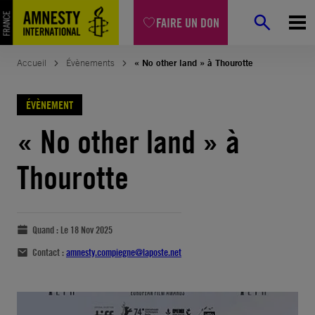
FAIRE UN DON
Accueil
Évènements
« No other land » à Thourotte
ÉVÈNEMENT
« No other land » à
Thourotte
Quand :
Le 18 Nov 2025
Contact :
amnesty.compiegne@laposte.net