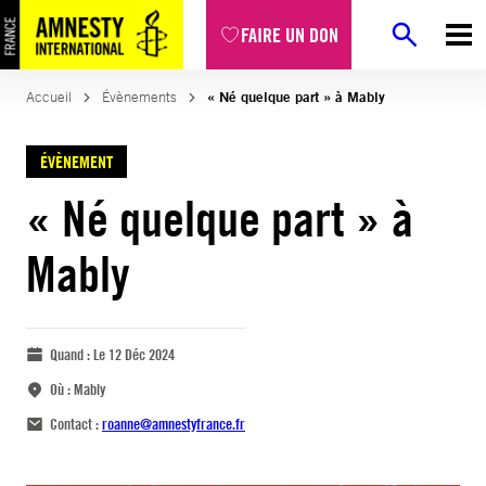
FAIRE UN DON
Accueil
Évènements
« Né quelque part » à Mably
ÉVÈNEMENT
« Né quelque part » à
Mably
Quand :
Le 12 Déc 2024
Où :
Mably
Contact :
roanne@amnestyfrance.fr