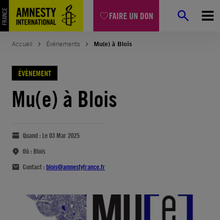
FAIRE UN DON
Accueil
Évènements
Mu(e) à Blois
ÉVÈNEMENT
Mu(e) à Blois
Quand :
Le 03 Mar 2025
Où :
Blois
Contact :
blois@amnestyfrance.fr