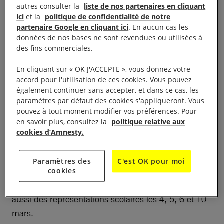
autres consulter la
liste de nos partenaires en cliquant
ici
et la
politique de confidentialité de notre
à 20 h 30, salle Semprun
partenaire Google en cliquant ici
. En aucun cas les
données de nos bases ne sont revendues ou utilisées à
Le groupe de Blois d’Amnesty vous propose
des fins commerciales.
d’assister à une représentation du spectacle Mu(e),
En cliquant sur « OK J'ACCEPTE », vous donnez votre
le lundi 3 mars 2025 à 20 h 30 à l’Espace Jorge
accord pour l'utilisation de ces cookies. Vous pouvez
Semprun à Blois. Il s’agit d’un spectacle créé par la
également continuer sans accepter, et dans ce cas, les
Compagnie La Chaloupe en partenariat avec
paramètres par défaut des cookies s'appliqueront. Vous
pouvez à tout moment modifier vos préférences. Pour
Amnesty. Un spectacle original, loin des codes du
en savoir plus, consultez la
politique relative aux
théâtre classique, où le public est invité à suivre
cookies d’Amnesty.
trois comédiens lors d’une déambulation théâtrale
retraçant les étapes de parcours migratoires et les
Paramètres des
C'est OK pour moi
débats qui les entourent. Cette représentation tout
cookies
public s’inscrit dans une tournée qui comprend
aussi des représentations scolaires les 4, 5, 6 et 10
mars.