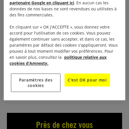
partenaire Google en cliquant ici
. En aucun cas les
au CinéMistral – Avenue Frédéric Mistral à
données de nos bases ne sont revendues ou utilisées à
Frontignan suivi d’un débat avec SOS-Méditerranée.
des fins commerciales.
Le Pitch : Seydou et Moussa, deux jeunes
En cliquant sur « OK J'ACCEPTE », vous donnez votre
accord pour l'utilisation de ces cookies. Vous pouvez
sénégalais de 16 ans, décident de quitter leur terre
également continuer sans accepter, et dans ce cas, les
natale pour rejoindre l’Europe. Mais sur leur chemin
paramètres par défaut des cookies s'appliqueront. Vous
les rêves et les espoirs d’une vie meilleure sont très
pouvez à tout moment modifier vos préférences. Pour
en savoir plus, consultez la
politique relative aux
vite anéantis par les dangers de ce périple. Leur
cookies d’Amnesty.
seule arme dans cette odyssée restera leur
humanité. Film réalisé par Matteo Garrone.
Paramètres des
C'est OK pour moi
https://www.cinemistral.fr/film/55677Z
cookies
Près de chez vous