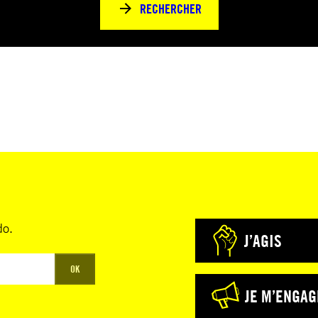
RECHERCHER
do.
J’AGIS
OK
JE M’ENGAG