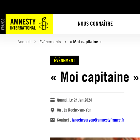
NOUS CONNAÎTRE
Accueil
Évènements
« Moi capitaine »
ÉVÈNEMENT
« Moi capitaine »
Quand :
Le 24 Jan 2024
Où :
La Roche-sur-Yon
Contact :
larochesuryon@amnestyfrance.fr