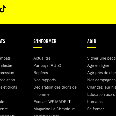
ATS
S'INFORMER
AGIR
ombats
Actualités
Signer une pétit
nifester
Par pays (A à Z)
Agir en ligne
xpression
Repères
Agir près de che
sociation
Nos rapports
Nos campagnes
s et droits
Déclaration des droits de
Changez leur his
l'Homme
Education aux dr
ale
Podcast WE MADE IT
humains
genre
Magazine La Chronique
Se former