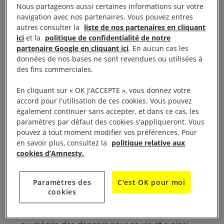
Nous partageons aussi certaines informations sur votre
navigation avec nos partenaires. Vous pouvez entres
Ciné-Débat « Put your soul on your hand and walk »
autres consulter la
liste de nos partenaires en cliquant
de Sepideh Farsi
ici
et la
politique de confidentialité de notre
partenaire Google en cliquant ici
. En aucun cas les
20h30 Cinéma Olympia
données de nos bases ne sont revendues ou utilisées à
des fins commerciales.
Synopsis : Fatma Hassouna était une
En cliquant sur « OK J'ACCEPTE », vous donnez votre
photojournaliste indépendante palestinienne qui
accord pour l'utilisation de ces cookies. Vous pouvez
également continuer sans accepter, et dans ce cas, les
vivait dans la Bande de Gaza. Elle était née en
paramètres par défaut des cookies s'appliqueront. Vous
l’an 2000, allait se marier quand elle a été tuée le
pouvez à tout moment modifier vos préférences. Pour
16 avril 2025 par une frappe israélienne avec 10
en savoir plus, consultez la
politique relative aux
cookies d’Amnesty.
membres de sa famille, dans le cadre d’une
attaque délibérée. Depuis près d’un an, elle avait
mené malgré les difficultés des conversations par
Paramètres des
C'est OK pour moi
cookies
portable avec la cinéaste Sepideh Farsi. Elle avait
filmé et photographié les alentours de son quartier