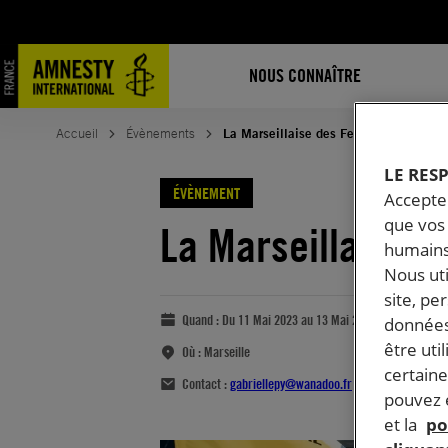
NOUS CONNAÎTRE
Accueil
Évènements
La Marseillaise des Femmes
LE RES
ÉVÈNEMENT
Accepter
que vos 
La Marseillaise 
humains
Nous ut
site, pe
Quand :
Du 11 Mai 2023 au 13 Mai 2023
données
être uti
Où :
Marseille
certaine
Contact :
gabriellepy@wanadoo.fr
pouvez e
et la
po