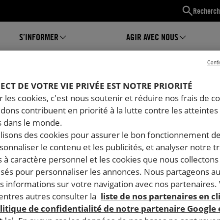
Recherch
S’INFORMER
AGIR AVEC NOUS
Conti
PECT DE VOTRE VIE PRIVÉE EST NOTRE PRIORITÉ
 les cookies, c'est nous soutenir et réduire nos frais de co
dons contribuent en priorité à la lutte contre les atteintes
des Femmes
 dans le monde.
ilisons des cookies pour assurer le bon fonctionnement d
rsonnaliser le contenu et les publicités, et analyser notre tr
 à caractère personnel et les cookies que nous collecton
lisés pour personnaliser les annonces. Nous partageons au
s informations sur votre navigation avec nos partenaires.
ntres autres consulter la
liste de nos partenaires en cl
litique de confidentialité de notre partenaire Google