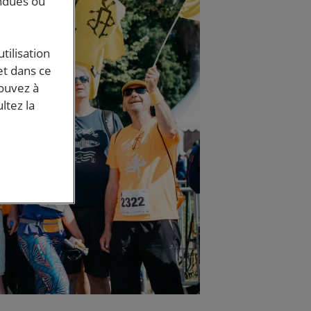
endues ou
tilisation
et dans ce
pouvez à
ltez la