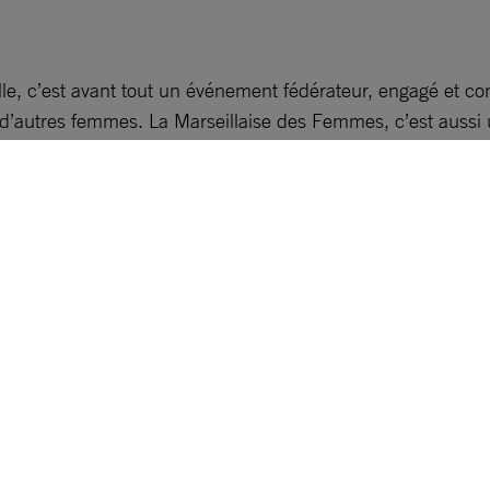
le, c’est avant tout un événement fédérateur, engagé et co
 d’autres femmes. La Marseillaise des Femmes, c’est aussi 
mmes, une course citoyenne pour défendre la liberté des f
utiendra
la cause des femmes iraniennes « Femme vie liberté ! 
di 10h 19h : retrait des dossards
t à la course, pour une départ à 9h
rond point du Prado)