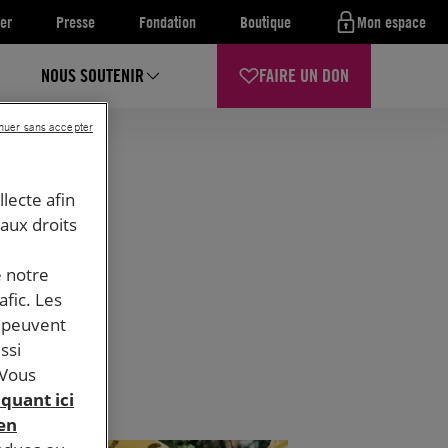
er
Presse
Fondation
Boutique
Mon espace
NOUS SOUTENIR
FAIRE UN DON
nuer sans accepter
llecte afin
 aux droits
e notre
afic. Les
s peuvent
ssi
 Vous
iquant ici
 en