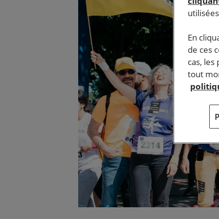
cliquant
utilisée
En cliqu
de ces 
cas, les
tout mom
politi