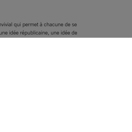
nvivial qui permet à chacune de se
une idée républicaine, une idée de
emmes dans le monde.
»