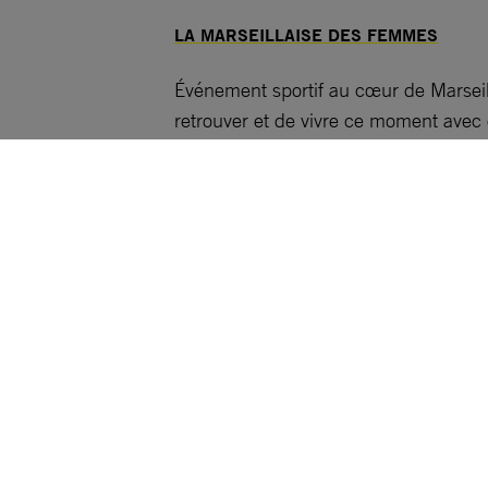
LA MARSEILLAISE DES FEMMES
Événement sportif au cœur de Marseil
retrouver et de vivre ce moment avec
l’égalité entre les hommes et les fe
Cette année Amnesty International so
Informations :
Vendredi 12/05 : 12h à 19h et same
Dimanche 14/05 : 8h15 échauffemen
Fin de la manifestation à 13h
PARC BORELY – (station métro 
Lieu :