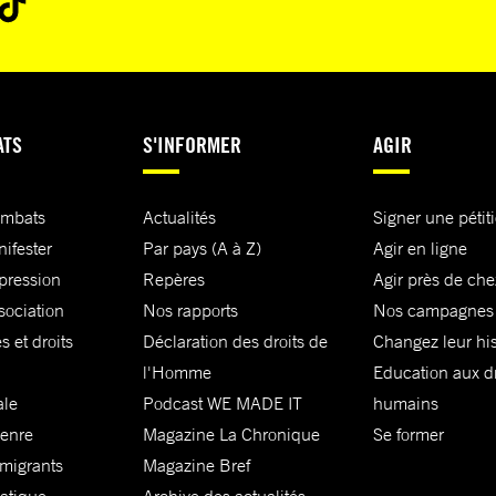
ATS
S'INFORMER
AGIR
ombats
Actualités
Signer une pétit
nifester
Par pays (A à Z)
Agir en ligne
xpression
Repères
Agir près de che
sociation
Nos rapports
Nos campagnes
s et droits
Déclaration des droits de
Changez leur his
l'Homme
Education aux dr
ale
Podcast WE MADE IT
humains
genre
Magazine La Chronique
Se former
 migrants
Magazine Bref