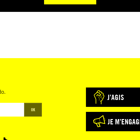
do.
J’AGIS
OK
JE M’ENGAG