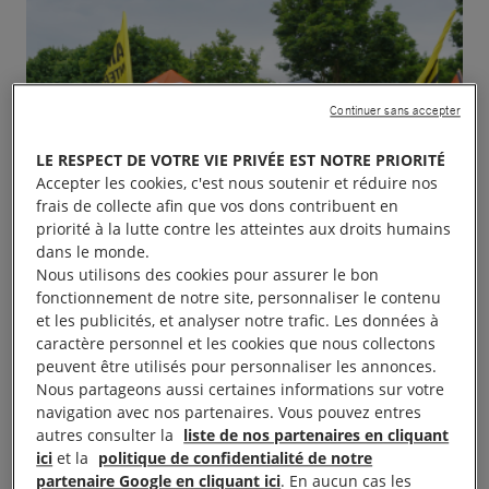
Continuer sans accepter
LE RESPECT DE VOTRE VIE PRIVÉE EST NOTRE PRIORITÉ
Accepter les cookies, c'est nous soutenir et réduire nos
frais de collecte afin que vos dons contribuent en
priorité à la lutte contre les atteintes aux droits humains
dans le monde.
Nous utilisons des cookies pour assurer le bon
fonctionnement de notre site, personnaliser le contenu
et les publicités, et analyser notre trafic. Les données à
caractère personnel et les cookies que nous collectons
peuvent être utilisés pour personnaliser les annonces.
Nous partageons aussi certaines informations sur votre
navigation avec nos partenaires. Vous pouvez entres
autres consulter la
liste de nos partenaires en cliquant
ici
et la
politique de confidentialité de notre
Marche des fiertés de 9h à 17h.
partenaire Google en cliquant ici
. En aucun cas les