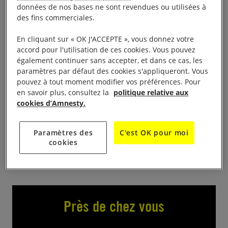
données de nos bases ne sont revendues ou utilisées à
des fins commerciales.
Le groupe Amnesty de Niort tiendra un stand à la
marche des fiertés de Niort Chaque année,
En cliquant sur « OK J'ACCEPTE », vous donnez votre
Amnesty International France se mobilise et les
accord pour l'utilisation de ces cookies. Vous pouvez
également continuer sans accepter, et dans ce cas, les
militant·es participent aux Prides dans toute la
paramètres par défaut des cookies s'appliqueront. Vous
France. Ces marches rappellent l’urgence de se
pouvez à tout moment modifier vos préférences. Pour
mobiliser pour défendre l’égalité de tous·tes sans
en savoir plus, consultez la
politique relative aux
cookies d’Amnesty.
distinction fondée sur l’orientation sexuelle,
l’identité de genre, ou les caractéristiques
sexuelles.
Paramètres des
C'est OK pour moi
cookies
Près de chez vous