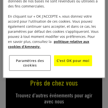
données de nos bases ne sont revendues ou utilisées à
des fins commerciales.
Stand et marche des Fiertés de Tours 12h30-18h30,
esplanade du château de Tours
En cliquant sur « OK J'ACCEPTE », vous donnez votre
accord pour l'utilisation de ces cookies. Vous pouvez
également continuer sans accepter, et dans ce cas, les
Stand au village des associations, informations,
paramètres par défaut des cookies s'appliqueront. Vous
doc AI, pétition, et participation à la marche des
pouvez à tout moment modifier vos préférences. Pour
Fiertés à 15h30 dans une ambiance festive.
en savoir plus, consultez la
politique relative aux
cookies d’Amnesty.
Venez nous rencontrer … entrée gratuite
Paramètres des
C'est OK pour moi
cookies
Près de chez vous
Trouvez d’autres événements pour agir
avec nous