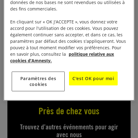
Marche des fiertés et stand
données de nos bases ne sont revendues ou utilisées à
des fins commerciales.
12h30- 19h
En cliquant sur « OK J'ACCEPTE », vous donnez votre
accord pour l'utilisation de ces cookies. Vous pouvez
château de Tours Avenue André Malraux
également continuer sans accepter, et dans ce cas, les
paramètres par défaut des cookies s'appliqueront. Vous
pouvez à tout moment modifier vos préférences. Pour
stand d’information et pétitions au village des
en savoir plus, consultez la
politique relative aux
associations à partir de 12h30 et participation à la
cookies d’Amnesty.
marche des fiertés de 15h30 à 18h30
Paramètres des
C'est OK pour moi
cookies
Près de chez vous
Trouvez d’autres événements pour agir
avec nous