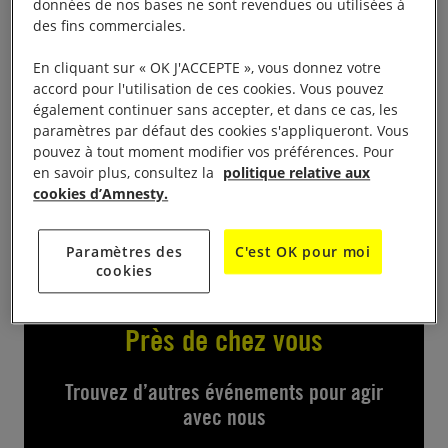
données de nos bases ne sont revendues ou utilisées à
des fins commerciales.
Stand à la marche des fiertés de Caen
En cliquant sur « OK J'ACCEPTE », vous donnez votre
14h – 18h, place St Sauveur
accord pour l'utilisation de ces cookies. Vous pouvez
également continuer sans accepter, et dans ce cas, les
paramètres par défaut des cookies s'appliqueront. Vous
Amnesty tiendra un stand, proposera au public
pouvez à tout moment modifier vos préférences. Pour
d’agir en soutien à la marche des fiertés de
en savoir plus, consultez la
politique relative aux
cookies d’Amnesty.
Budapest et participera au défilé.
Paramètres des
C'est OK pour moi
cookies
Près de chez vous
Trouvez d’autres événements pour agir
avec nous