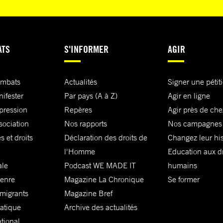
ATS
S'INFORMER
AGIR
ombats
Actualités
Signer une pétit
nifester
Par pays (A à Z)
Agir en ligne
xpression
Repères
Agir près de che
sociation
Nos rapports
Nos campagnes
s et droits
Déclaration des droits de
Changez leur his
l'Homme
Education aux dr
ale
Podcast WE MADE IT
humains
genre
Magazine La Chronique
Se former
 migrants
Magazine Bref
matique
Archive des actualités
ational