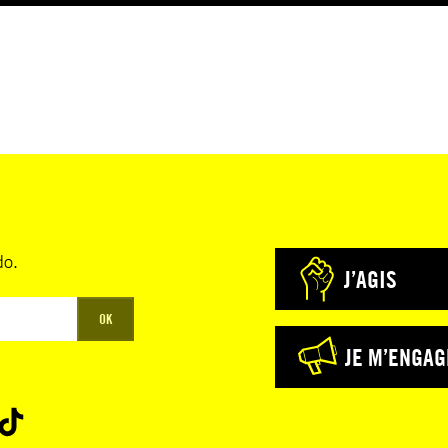
do.
J’AGIS
OK
JE M’ENGAG