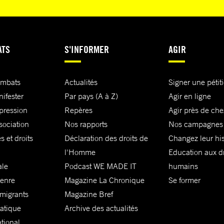
ATS
S'INFORMER
AGIR
ombats
Actualités
Signer une pétit
nifester
Par pays (A à Z)
Agir en ligne
xpression
Repères
Agir près de che
sociation
Nos rapports
Nos campagnes
s et droits
Déclaration des droits de
Changez leur his
l'Homme
Education aux dr
ale
Podcast WE MADE IT
humains
genre
Magazine La Chronique
Se former
 migrants
Magazine Bref
matique
Archive des actualités
ational