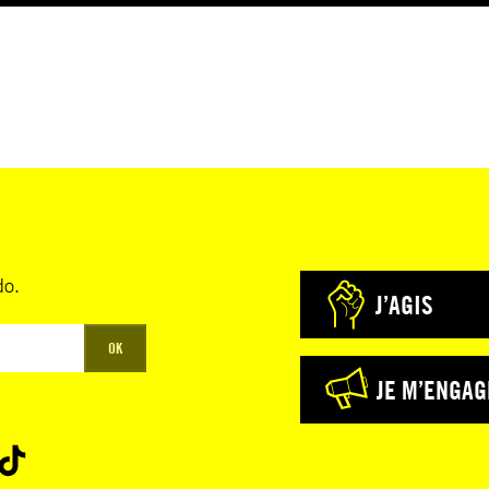
do.
J’AGIS
OK
JE M’ENGAG