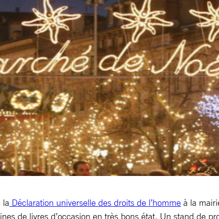
 la
Déclaration universelle des droits de l’homme
à la mairi
nes de livres d’occasion en très bons état. Un stand de pr