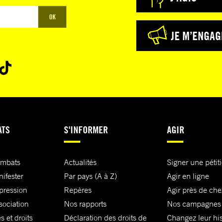
OK
JE M’ENGAG
ATS
S'INFORMER
AGIR
ombats
Actualités
Signer une pétit
nifester
Par pays (A à Z)
Agir en ligne
xpression
Repères
Agir près de che
sociation
Nos rapports
Nos campagnes
s et droits
Déclaration des droits de
Changez leur his