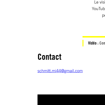
Le vis
YouTube
p
Vidéo :
Com
Contact
schmitt.mi44@gmail.com