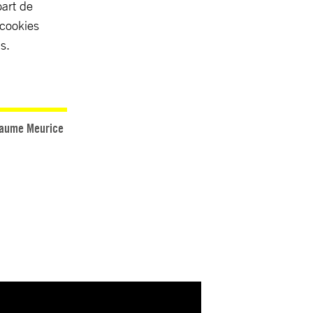
part de
 cookies
s.
llaume Meurice