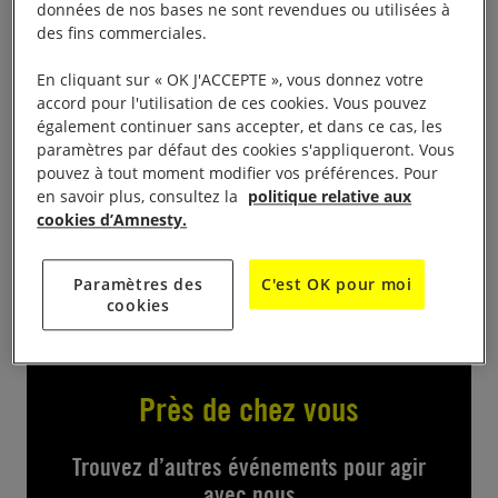
données de nos bases ne sont revendues ou utilisées à
des fins commerciales.
De 10h à 19h
En cliquant sur « OK J'ACCEPTE », vous donnez votre
Marché de Noël humanitaire ; une dizaine
accord pour l'utilisation de ces cookies. Vous pouvez
également continuer sans accepter, et dans ce cas, les
d’associations.
paramètres par défaut des cookies s'appliqueront. Vous
pouvez à tout moment modifier vos préférences. Pour
Sur notre stand : les 10 pétitions + celle pour Rocky
en savoir plus, consultez la
politique relative aux
Myers et celle pour un cessez le feu en Palestine –
cookies d’Amnesty.
vente de calendriers, de livres etc
Paramètres des
C'est OK pour moi
cookies
Près de chez vous
Trouvez d’autres événements pour agir
avec nous