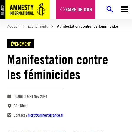
FAIRE UN DON
Accueil
Évènements
Manifestation contre les féminicides
ÉVÈNEMENT
Manifestation contre
les féminicides
Quand :
Le 23 Nov 2024
Où :
Niort
Contact :
niort@amnestyfrance.fr