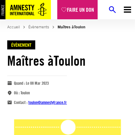
FAIRE UN DON
Accueil
Évènements
Maîtres àToulon
ÉVÈNEMENT
Maîtres àToulon
Quand :
Le 08 Mar 2023
Où :
Toulon
Contact :
toulon@amnestyfrance.fr