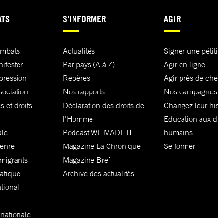
ATS
S'INFORMER
AGIR
ombats
Actualités
Signer une pétit
nifester
Par pays (A à Z)
Agir en ligne
xpression
Repères
Agir près de che
sociation
Nos rapports
Nos campagnes
s et droits
Déclaration des droits de
Changez leur his
l'Homme
Education aux dr
ale
Podcast WE MADE IT
humains
genre
Magazine La Chronique
Se former
 migrants
Magazine Bref
matique
Archive des actualités
ational
e
rnationale