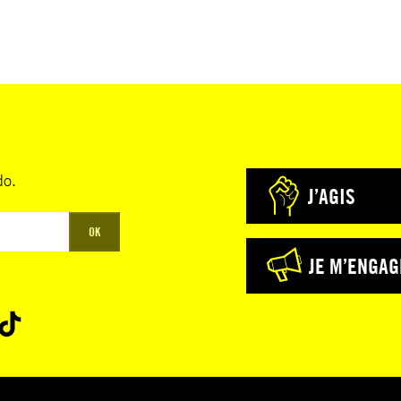
do.
J’AGIS
OK
JE M’ENGAG