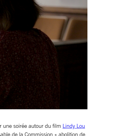
r une soirée autour du film
Lindy Lou
able de la Commission « abolition de