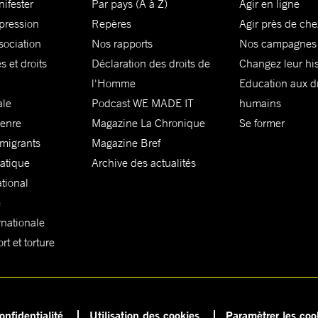
nifester
Par pays (A à Z)
Agir en ligne
xpression
Repères
Agir près de che
sociation
Nos rapports
Nos campagnes
s et droits
Déclaration des droits de
Changez leur his
l'Homme
Education aux dr
ale
Podcast WE MADE IT
humains
genre
Magazine La Chronique
Se former
 migrants
Magazine Bref
matique
Archive des actualités
ational
e
rnationale
t et torture
onfidentialité
Utilisation des cookies
Paramètrer les coo