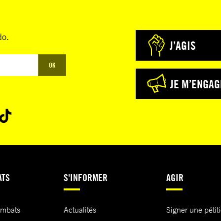
do.
J’AGIS
OK
JE M’ENGAG
ATS
S'INFORMER
AGIR
ombats
Actualités
Signer une pétit