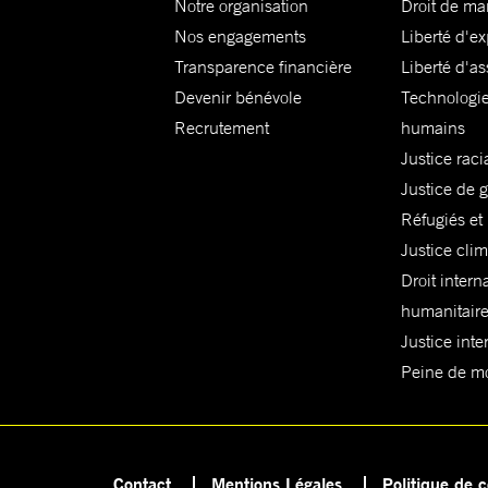
Notre organisation
Droit de ma
Nos engagements
Liberté d'e
Transparence financière
Liberté d'as
Devenir bénévole
Technologie
Recrutement
humains
Justice raci
Justice de 
Réfugiés et
Justice cli
Droit intern
humanitair
Justice inte
Peine de mor
Contact
Mentions Légales
Politique de c