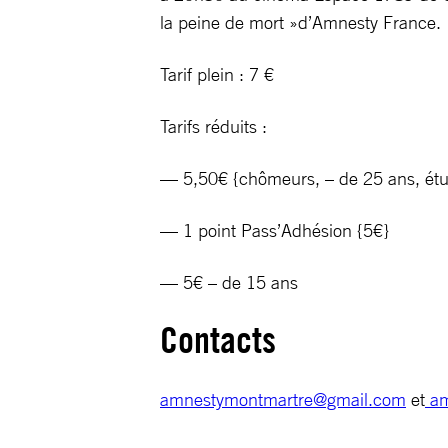
la peine de mort »d’Amnesty France.
Tarif plein : 7 €
Tarifs réduits :
— 5,50€ {chômeurs, – de 25 ans, étu
— 1 point Pass’Adhésion {5€}
— 5€ – de 15 ans
Contacts
amnestymontmartre@gmail.com
et
am