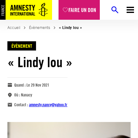
FAIRE UN DON
Accueil
Évènements
« Lindy lou »
ÉVÈNEMENT
« Lindy lou »
Quand :
Le 29 Nov 2021
Où :
Nanacy
Contact :
amnesty.nancy@yahoo.fr