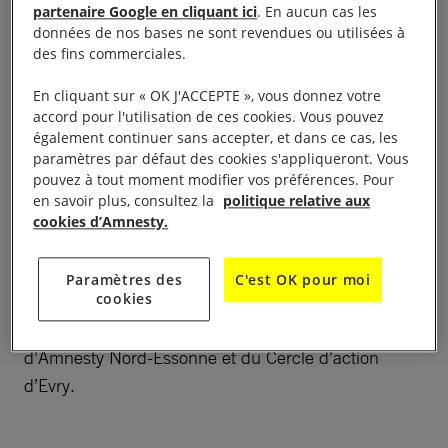
Présentation du film
LINDY LOU, jurée n°2
de
partenaire Google en cliquant ici
. En aucun cas les
Florent Vassault, à 20h30 au cinéma Les Cinoches.
données de nos bases ne sont revendues ou utilisées à
des fins commerciales.
Il y a plus de 20 ans, Lindy Lou a été appelée pour
En cliquant sur « OK J'ACCEPTE », vous donnez votre
faire partie d’un jury. Depuis, la culpabilité la ronge.
accord pour l'utilisation de ces cookies. Vous pouvez
également continuer sans accepter, et dans ce cas, les
Sa rédemption passera-t-elle par ce voyage qu’elle
paramètres par défaut des cookies s'appliqueront. Vous
entame aujourd’hui à travers le Mississippi, dans le
pouvez à tout moment modifier vos préférences. Pour
but de confronter son expérience à celle des 11
en savoir plus, consultez la
politique relative aux
cookies d’Amnesty.
autres jurés avec lesquels elle a
condamné un homme à mort ?
Paramètres des
C'est OK pour moi
cookies
Suivi d’une discussion avec les militants du Groupe
d’Amnesty Nord-Essonne et du Cercle d’action
d’Evry.