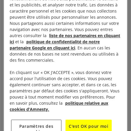
et les publicités, et analyser notre trafic. Les données à
LES DROITS HUMAINS SOUS LES PROJECTEURS
caractère personnel et les cookies que nous collectons
peuvent être utilisés pour personnaliser les annonces.
Nous partageons aussi certaines informations sur votre
Comme chaque année, depuis 2005, le groupe local
navigation avec nos partenaires. Vous pouvez entres
Amnesty International Ardèche Sud et Mirlitoons
autres consulter la
liste de nos partenaires en cliquant
organisent Les Nuits d’Amnesty. Grâce à la
ici
et la
politique de confidentialité de notre
partenaire Google en cliquant ici
. En aucun cas les
collaboration d’artistes et l’appui de nombreux
données de nos bases ne sont revendues ou utilisées à
partenaires, cet événement festif place les droits
des fins commerciales.
humains sur les devants de la scène. Les Nuits
En cliquant sur « OK J'ACCEPTE », vous donnez votre
d’Amnesty souhaitent sensibiliser le grand public
accord pour l'utilisation de ces cookies. Vous pouvez
aux actions d’Amnesty International pour lutter
également continuer sans accepter, et dans ce cas, les
contre les violations des droits humains et mettre en
paramètres par défaut des cookies s'appliqueront. Vous
pouvez à tout moment modifier vos préférences. Pour
lumière le travail considérable des bénévoles qui
en savoir plus, consultez la
politique relative aux
œuvrent continuellement pour faire avancer cette
cookies d’Amnesty.
lutte dans le monde, aussi bien au niveau local
qu’au niveau national. Les Nuits d’Amnesty vous
Paramètres des
C'est OK pour moi