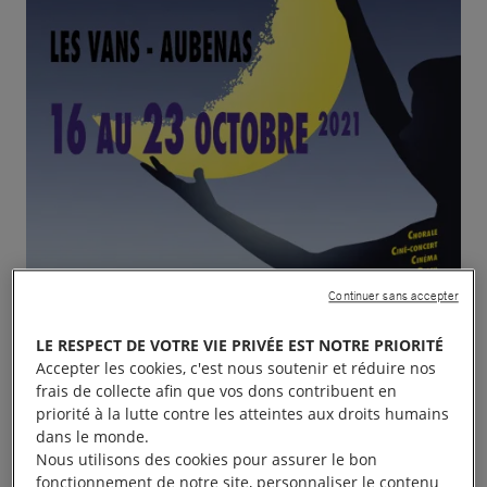
Continuer sans accepter
LE RESPECT DE VOTRE VIE PRIVÉE EST NOTRE PRIORITÉ
Accepter les cookies, c'est nous soutenir et réduire nos
frais de collecte afin que vos dons contribuent en
priorité à la lutte contre les atteintes aux droits humains
LES NUITS D’AMNESTY > DU 16 AU 23 OCTOBRE
dans le monde.
Nous utilisons des cookies pour assurer le bon
2021
fonctionnement de notre site, personnaliser le contenu