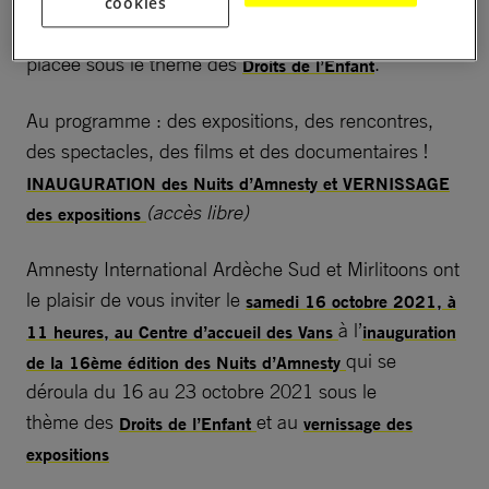
invitent à faire un geste concret en faveur des droits
cookies
humains en participant à cette 16ème édition,
placée sous le thème des
.
Droits de l’Enfant
Au programme : des expositions, des rencontres,
des spectacles, des films et des documentaires !
INAUGURATION des Nuits d’Amnesty et VERNISSAGE
(accès libre)
des expositions
Amnesty International Ardèche Sud et Mirlitoons ont
le plaisir de vous inviter le
samedi 16 octobre 2021, à
à l’
11 heures, au Centre d’accueil des Vans
inauguration
qui se
de la 16ème édition des Nuits d’Amnesty
déroula du 16 au 23 octobre 2021 sous le
thème des
et au
Droits de l’Enfant
vernissage des
expositions