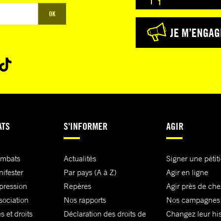
OK
JE M’ENGAG
ATS
S'INFORMER
AGIR
ombats
Actualités
Signer une pétit
nifester
Par pays (A à Z)
Agir en ligne
xpression
Repères
Agir près de che
sociation
Nos rapports
Nos campagnes
s et droits
Déclaration des droits de
Changez leur his