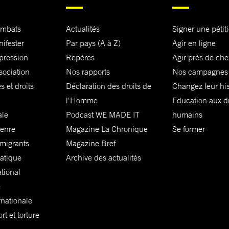
ombats
Actualités
Signer une pétit
nifester
Par pays (A à Z)
Agir en ligne
xpression
Repères
Agir près de che
sociation
Nos rapports
Nos campagnes
s et droits
Déclaration des droits de
Changez leur his
l'Homme
Education aux dr
ale
Podcast WE MADE IT
humains
genre
Magazine La Chronique
Se former
 migrants
Magazine Bref
matique
Archive des actualités
ational
e
rnationale
t et torture