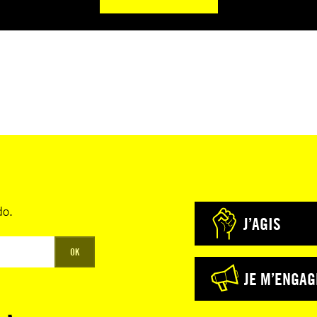
do.
J’AGIS
OK
JE M’ENGAG