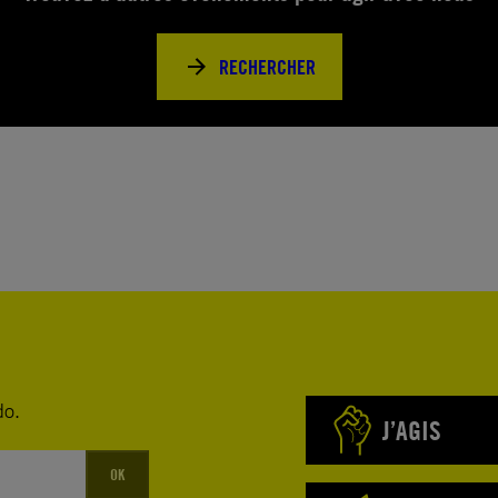
RECHERCHER
do.
J’AGIS
OK