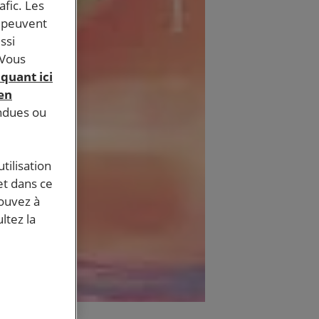
afic. Les
s peuvent
ssi
 Vous
iquant ici
 en
endues ou
tilisation
et dans ce
pouvez à
ltez la