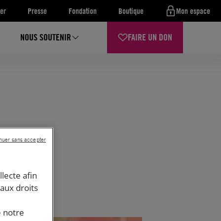
er
Presse
Fondation
Boutique
Mon espace
NOUS SOUTENIR
FAIRE UN DON
nuer sans accepter
llecte afin
 aux droits
e notre