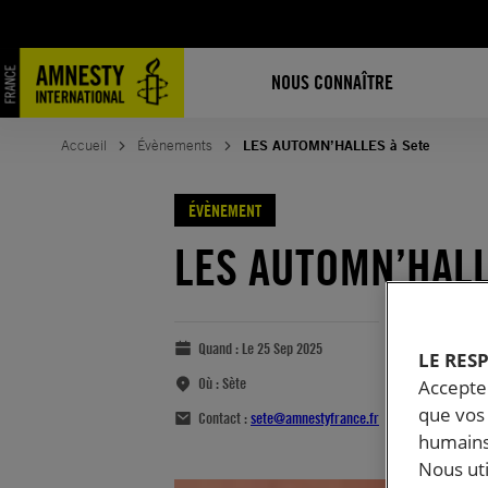
NOUS CONNAÎTRE
Accueil
Évènements
LES AUTOMN’HALLES à Sete
ÉVÈNEMENT
LES AUTOMN’HALL
Quand :
Le 25 Sep 2025
LE RES
Où :
Sète
Accepter
que vos 
Contact :
sete@amnestyfrance.fr
humains
Nous ut