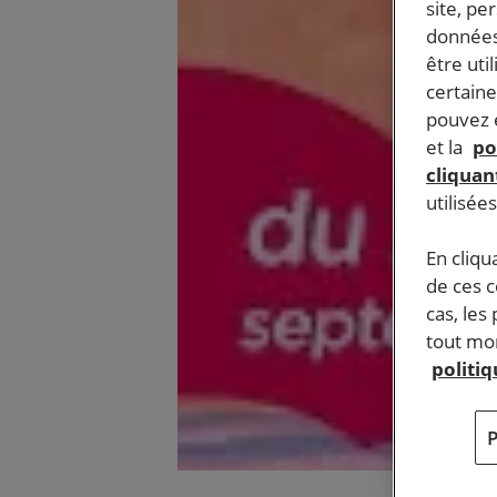
site, pe
données
être uti
certaine
pouvez e
et la
po
cliquant
utilisée
En cliqu
de ces 
cas, les
tout mom
politi