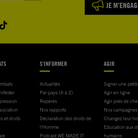
JE M’ENGAG
ATS
S'INFORMER
AGIR
ombats
Actualités
Signer une pétit
nifester
Par pays (A à Z)
Agir en ligne
xpression
Repères
Agir près de che
sociation
Nos rapports
Nos campagnes
s et droits
Déclaration des droits de
Changez leur his
l'Homme
Education aux dr
ale
Podcast WE MADE IT
humains