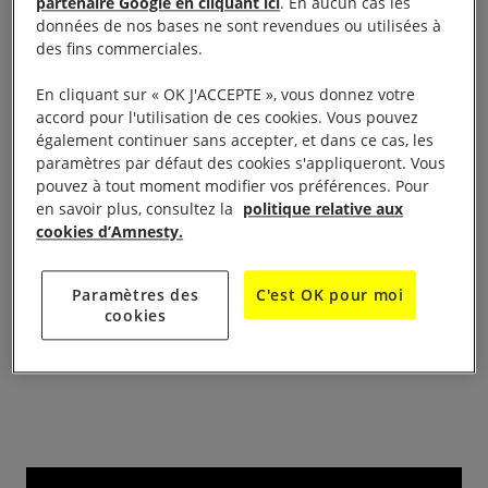
présent les journées du 1er et 2 Octobre lors du
partenaire Google en cliquant ici
. En aucun cas les
données de nos bases ne sont revendues ou utilisées à
Festival du livre « Les Automnales ». Le groupe
des fins commerciales.
tiendra un stand sur la place Aristide Briand de
, avec supports de présentation du
10h00 à 18h00
En cliquant sur « OK J'ACCEPTE », vous donnez votre
accord pour l'utilisation de ces cookies. Vous pouvez
groupe et d’Amnesty et quelques pétitions à faire
également continuer sans accepter, et dans ce cas, les
signer.
paramètres par défaut des cookies s'appliqueront. Vous
pouvez à tout moment modifier vos préférences. Pour
Plus de renseignements
en savoir plus, consultez la
politique relative aux
cookies d’Amnesty.
sur :
Paramètres des
C'est OK pour moi
cookies
https://www.facebook.com/les.AutomnHalles.Sete.off
iciel/timeline