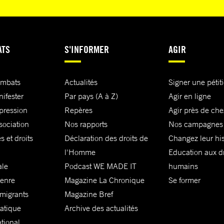
ATS
S'INFORMER
AGIR
ombats
Actualités
Signer une pétit
nifester
Par pays (A à Z)
Agir en ligne
xpression
Repères
Agir près de che
sociation
Nos rapports
Nos campagnes
s et droits
Déclaration des droits de
Changez leur his
l'Homme
Education aux dr
ale
Podcast WE MADE IT
humains
genre
Magazine La Chronique
Se former
 migrants
Magazine Bref
matique
Archive des actualités
ational