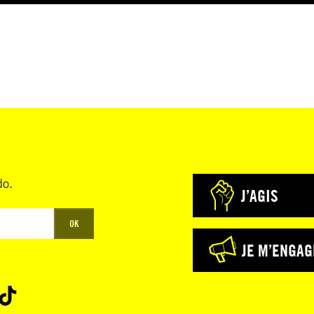
do.
J’AGIS
OK
JE M’ENGAG