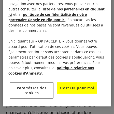
Soirée de soutien dans le cadre de la Campagne I
navigation avec nos partenaires. Vous pouvez entres
Welcome, organisée en collaboration avec la
autres consulter la
liste de nos partenaires en cliquant
ici
et la
politique de confidentialité de notre
« 109 », scène de musiques actuelles et la
partenaire Google en cliquant ici
. En aucun cas les
Compagnie
données de nos bases ne sont revendues ou utilisées à
des fins commerciales.
Lilananda et sa chorale « Arc-en Ciel International »,
En cliquant sur « OK J'ACCEPTE », vous donnez votre
composée de femmes « venues d’ailleurs », que
accord pour l'utilisation de ces cookies. Vous pouvez
nous avons rencontrées en octobre 2017 lors de la
également continuer sans accepter, et dans ce cas, les
paramètres par défaut des cookies s'appliqueront. Vous
pouvez à tout moment modifier vos préférences. Pour
venue du bus à Montluçon. Le Collectif de Théâtre
en savoir plus, consultez la
politique relative aux
« Les Commun’Arts » a rejoint le projet avec des
cookies d’Amnesty.
lectures théâtralisées. Le guingois, 130 rue Ernest
Montusès.
Paramètres des
C'est OK pour moi
cookies
« C’est parti de l’idée d’une chorale de femmes
porteuses d’une histoire de migration et d’une
chanson qu’elles auraient choisie et qui leur