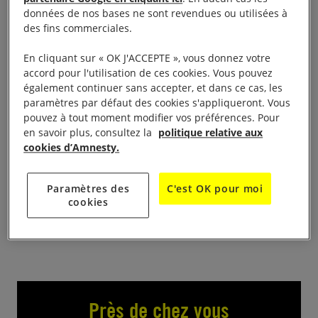
qu’ont mal tourné de 15 h à 17h 15 place du Cloître
données de nos bases ne sont revendues ou utilisées à
des fins commerciales.
77160 Provins Jean -Noël Pommé & Jean
Boulanger offrent un spectacle qui alterne textes,
En cliquant sur « OK J'ACCEPTE », vous donnez votre
musiques et chansons de Gaston Couté et Jehan
accord pour l'utilisation de ces cookies. Vous pouvez
également continuer sans accepter, et dans ce cas, les
Rictus, deux poètes du siècle dernier. Y résonne
paramètres par défaut des cookies s'appliqueront. Vous
une poésie populaire, brutale, sensible qui donne la
pouvez à tout moment modifier vos préférences. Pour
parole aux démunis. Une parole largement
en savoir plus, consultez la
politique relative aux
cookies d’Amnesty.
imprégnée d’humour et d’ironie, issue de l’argot de
Paris pour Rictus et du patois des paysans de la
Beauce pour Couté. Ce spectacle est libre d’accès :
Paramètres des
C'est OK pour moi
cookies
un chapeau circulera pour Amnesty
Près de chez vous