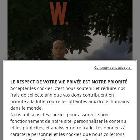
Continuer sans accepter
LE RESPECT DE VOTRE VIE PRIVÉE EST NOTRE PRIORITÉ
Accepter les cookies, c'est nous soutenir et réduire nos
frais de collecte afin que vos dons contribuent en
priorité à la lutte contre les atteintes aux droits humains
dans le monde.
Nous utilisons des cookies pour assurer le bon
fonctionnement de notre site, personnaliser le contenu
et les publicités, et analyser notre trafic. Les données à
Le groupe de Poitiers d’Amnesty International et le
caractère personnel et les cookies que nous collectons