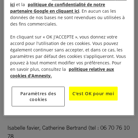
organise une randonnée pédestre de 8 km : circuit
ici
et la
politique de confidentialité de notre
au départ ( parking place des jeux) de Donnemarie-
partenaire Google en cliquant ici
. En aucun cas les
Dontilly (77520), en chemin : pause café-collation
données de nos bases ne sont revendues ou utilisées à
des fins commerciales.
offert par le groupe .
En cliquant sur « OK J'ACCEPTE », vous donnez votre
Un pot de l’amitié sera ensuite servi à Sigy
accord pour l'utilisation de ces cookies. Vous pouvez
également continuer sans accepter, et dans ce cas, les
.Possibilité de pique nique
paramètres par défaut des cookies s'appliqueront. Vous
pouvez à tout moment modifier vos préférences. Pour
Tarif : 3 euros
en savoir plus, consultez la
politique relative aux
cookies d’Amnesty.
Des documents pratiques et l’ensemble du Groupe
387 présenteront Amnesty, et son actualité
.
Paramètres des
C'est OK pour moi
cookies
Contact :
Isabelle favier, Catherine Bertrand (tel : 06 70 76 10
78