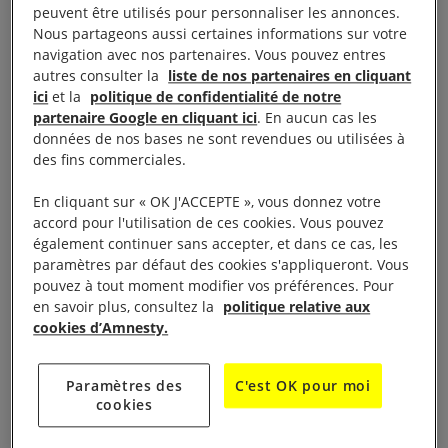
côté de l’espoir,
un film d’Aki Kaurismäki (Finlande
peuvent être utilisés pour personnaliser les annonces.
2017)
Nous partageons aussi certaines informations sur votre
navigation avec nos partenaires. Vous pouvez entres
autres consulter la
liste de nos partenaires en cliquant
Entre réalité sombre et comédie, un magnifique
ici
et la
politique de confidentialité de notre
éloge de la fraternité
partenaire Google en cliquant ici
. En aucun cas les
données de nos bases ne sont revendues ou utilisées à
Projection suivie d’un débat
des fins commerciales.
En cliquant sur « OK J'ACCEPTE », vous donnez votre
Vendredi 19 mai 2017 à 20h30
accord pour l'utilisation de ces cookies. Vous pouvez
également continuer sans accepter, et dans ce cas, les
à l’Atrium de Chaville
paramètres par défaut des cookies s'appliqueront. Vous
pouvez à tout moment modifier vos préférences. Pour
en savoir plus, consultez la
politique relative aux
3, parvis Robert-Schuman
cookies d’Amnesty.
Paramètres des
C'est OK pour moi
cookies