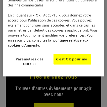
données de nos bases ne sont revendues ou utilisées à
« Développons l’agriculture paysanne »
des fins commerciales.
Renseignement au 05 62 05 30 86/06 82 84 01 49
En cliquant sur « OK J'ACCEPTE », vous donnez votre
accord pour l'utilisation de ces cookies. Vous pouvez
Contact
également continuer sans accepter, et dans ce cas, les
paramètres par défaut des cookies s'appliqueront. Vous
pouvez à tout moment modifier vos préférences. Pour
en savoir plus, consultez la
politique relative aux
contact@adear32
cookies d’Amnesty.
Paramètres des
C'est OK pour moi
cookies
Près de chez vous
Trouvez d’autres événements pour agir
avec nous