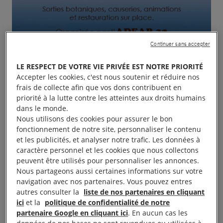
Continuer sans accepter
LE RESPECT DE VOTRE VIE PRIVÉE EST NOTRE PRIORITÉ
Accepter les cookies, c'est nous soutenir et réduire nos
frais de collecte afin que vos dons contribuent en
priorité à la lutte contre les atteintes aux droits humains
dans le monde.
Nous utilisons des cookies pour assurer le bon
fonctionnement de notre site, personnaliser le contenu
et les publicités, et analyser notre trafic. Les données à
caractère personnel et les cookies que nous collectons
peuvent être utilisés pour personnaliser les annonces.
Nous partageons aussi certaines informations sur votre
navigation avec nos partenaires. Vous pouvez entres
Fête de végétal dimanche 30 septembre de 9h30 à
autres consulter la
liste de nos partenaires en cliquant
17 h, sorties botaniques, causeries, animations et
ici
et la
politique de confidentialité de notre
restauration sur place, organisé par l’
ADEAR 32
partenaire Google en cliquant ici
. En aucun cas les