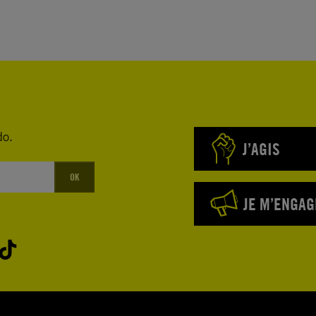
do.
J’AGIS
OK
JE M’ENGAG