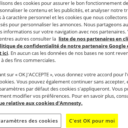
ilisons des cookies pour assurer le bon fonctionnement d
rsonnaliser le contenu et les publicités, et analyser notre tr
 à caractère personnel et les cookies que nous collecton
lisés pour personnaliser les annonces. Nous partageons au
s informations sur votre navigation avec nos partenaires.
ntres autres consulter la
liste de nos partenaires en cl
litique de confidentialité de notre partenaire Google
 ici
. En aucun cas les données de nos bases ne sont rev
s à des fins commerciales.
ant sur « OK J'ACCEPTE », vous donnez votre accord pour l'u
cookies. Vous pouvez également continuer sans accepter, 
 paramètres par défaut des cookies s'appliqueront. Vous 
ent modifier vos préférences. Pour en savoir plus, consu
que relative aux cookies d’Amnesty.
Paramètres des cookies
C'est OK pour moi
roits humains, le prochain film sera projeté le 27octobre, 