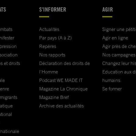
ATS
S'INFORMER
AGIR
ombats
Actualités
Signer une pétit
nifester
Par pays (A à Z)
Agir en ligne
xpression
Repères
Agir près de che
sociation
Nos rapports
Nos campagnes
s et droits
Déclaration des droits de
Changez leur his
l'Homme
Education aux dr
ale
Podcast WE MADE IT
humains
genre
Magazine La Chronique
Se former
 migrants
Magazine Bref
matique
Archive des actualités
ational
e
rnationale