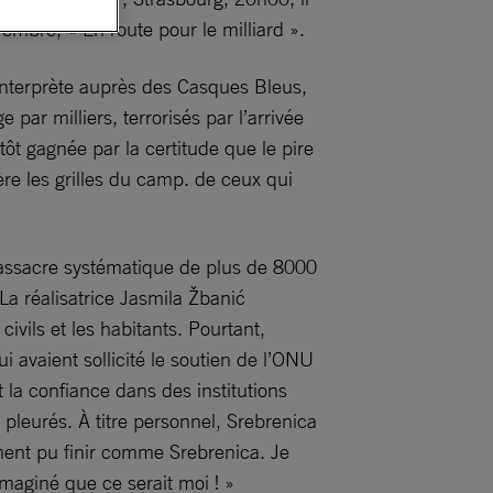
vembre, « En route pour le milliard ».
 interprète auprès des Casques Bleus,
par milliers, terrorisés par l’arrivée
ôt gagnée par la certitude que le pire
ière les grilles du camp. de ceux qui
 massacre systématique de plus de 8000
 La réalisatrice Jasmila Žbanić
ivils et les habitants. Pourtant,
i avaient sollicité le soutien de l’ONU
 la confiance dans des institutions
pleurés. À titre personnel, Srebrenica
ement pu finir comme Srebrenica. Je
 imaginé que ce serait moi ! »