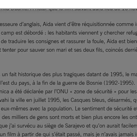
Jamila Dbanic. A noter que le film suivant aura lieu de 16 no
fesseure d’anglais, Aida vient d’être réquisitionnée comme
 camp est débordé : les habitants viennent y chercher refuge 
 traduire les consignes et rassurer la foule, Aida est bient
ut tenter pour sauver son mari et ses deux fils, coincés derr
s un fait historique des plus tragiques datant de 1995, le
 l’est du pays, à la fin de la guerre de Bosnie (1992-1995).
nica a été déclarée par l’ONU « zone de sécurité » pour les c
hi la ville en juillet 1995, les Casques bleus, désarmés, qu
à eux-mêmes avec la population. Le sentiment de sécurité et
des milliers de gens sont morts et bien plus encore les ont 
que j’ai survécu au siège de Sarajevo et qu’on aurait facil
e un film à partir de qui s’était passé, mais je n’avais jamais