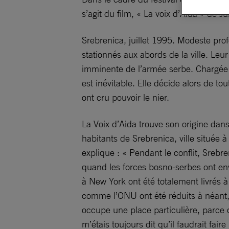
s’agit du film, « La voix d’Aida » de 
Srebrenica, juillet 1995. Modeste pro
stationnés aux abords de la ville. Leur
imminente de l’armée serbe. Chargée de
est inévitable. Elle décide alors de to
ont cru pouvoir le nier.
La Voix d’Aida trouve son origine dan
habitants de Srebrenica, ville située à
explique : « Pendant le conflit, Srebre
quand les forces bosno-serbes ont enva
à New York ont été totalement livrés 
comme l’ONU ont été réduits à néant, 
occupe une place particulière, parce 
m’étais toujours dit qu’il faudrait fair