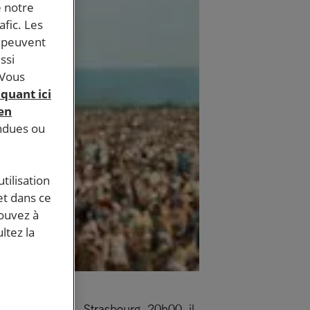
e notre
afic. Les
s peuvent
ssi
 Vous
iquant ici
 en
endues ou
tilisation
et dans ce
pouvez à
ltez la
cinéma Odyssée , Strasbourg, 20h00, il