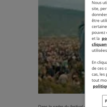
Nous ut
site, pe
données
être uti
certaine
pouvez e
et la
po
cliquant
utilisée
En cliqu
de ces 
cas, les
tout mom
politi
Dans le cadre du festival cinéma et d