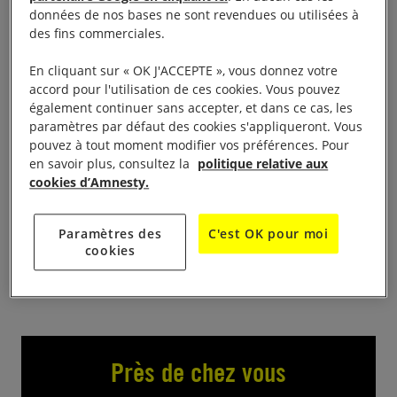
données de nos bases ne sont revendues ou utilisées à
Ciné-débat « La Peur au Ventre »
des fins commerciales.
En cliquant sur « OK J'ACCEPTE », vous donnez votre
A partir de 20h30
accord pour l'utilisation de ces cookies. Vous pouvez
également continuer sans accepter, et dans ce cas, les
L’Étoile Cinéma
paramètres par défaut des cookies s'appliqueront. Vous
pouvez à tout moment modifier vos préférences. Pour
en savoir plus, consultez la
politique relative aux
Film documentaire de Léa Clairmont-Dion sur la
cookies d’Amnesty.
situation de l’avortement aux Etats-Unis. La
projection sera suivie d’un débat animé avec la
Paramètres des
C'est OK pour moi
participation du Planning Familial de Côte d’Or.
cookies
Près de chez vous