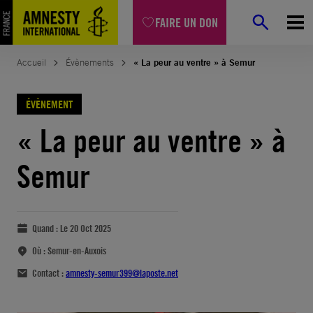
FAIRE UN DON
Accueil
Évènements
« La peur au ventre » à Semur
ÉVÈNEMENT
« La peur au ventre » à
Semur
Quand :
Le 20 Oct 2025
Où :
Semur-en-Auxois
Contact :
amnesty-semur399@laposte.net