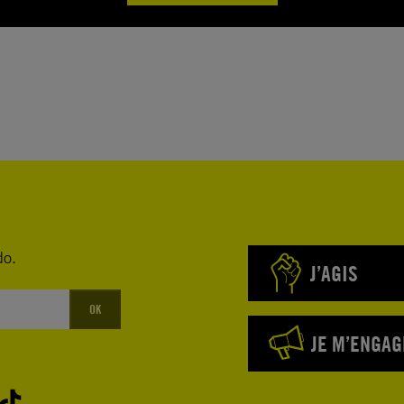
do.
J’AGIS
OK
JE M’ENGAG