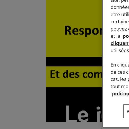
données
être uti
certaine
pouvez e
et la
po
cliquant
utilisée
En cliqu
de ces 
cas, les
tout mom
politi