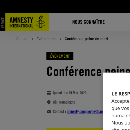
NOUS CONNAÎTRE
Accueil
Évènements
Conférence peine de mort
ÉVÈNEMENT
Conférence peine
LE RES
Quand :
Le 29 Mar 2023
Accepter
Où :
Compiègne
que vos 
Contact :
amnesty.compiegne@laposte.net
humains
Nous ut
site, pe