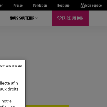
er
Presse
Fondation
Boutique
Mon espace
NOUS SOUTENIR
FAIRE UN DON
nuer sans accepter
llecte afin
 aux droits
e notre
afic. Les