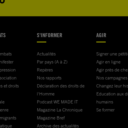
ATS
S'INFORMER
AGIR
ombats
Actualités
Signer une pétit
nifester
Par pays (A à Z)
Agir en ligne
xpression
Repères
Agir près de che
sociation
Nos rapports
Nos campagnes
s et droits
Déclaration des droits de
Changez leur his
l'Homme
Education aux dr
ale
Podcast WE MADE IT
humains
genre
Magazine La Chronique
Se former
 migrants
Magazine Bref
matique
Archive des actualités