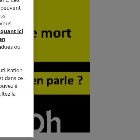
s peuvent
ssi
 Vous
iquant ici
 en
endues ou
tilisation
et dans ce
pouvez à
ltez la