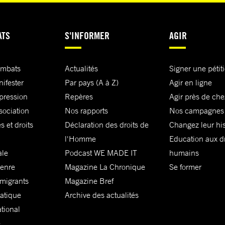
ATS
S'INFORMER
AGIR
ombats
Actualités
Signer une pétit
nifester
Par pays (A à Z)
Agir en ligne
xpression
Repères
Agir près de che
sociation
Nos rapports
Nos campagnes
s et droits
Déclaration des droits de
Changez leur his
l'Homme
Education aux dr
ale
Podcast WE MADE IT
humains
genre
Magazine La Chronique
Se former
 migrants
Magazine Bref
matique
Archive des actualités
ational
e