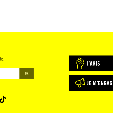
do.
J’AGIS
OK
JE M’ENGAG