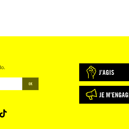
do.
J’AGIS
OK
JE M’ENGAG