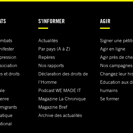
ATS
S'INFORMER
AGIR
ombats
Actualités
Signer une pétit
nifester
Par pays (A à Z)
Agir en ligne
xpression
Repères
Agir près de che
sociation
Nos rapports
Nos campagnes
s et droits
Déclaration des droits de
Changez leur his
l'Homme
Education aux dr
ale
Podcast WE MADE IT
humains
genre
Magazine La Chronique
Se former
 migrants
Magazine Bref
matique
Archive des actualités
ational
e