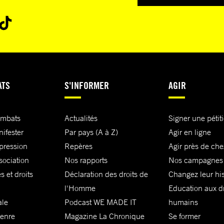
ATS
S'INFORMER
AGIR
ombats
Actualités
Signer une pétit
nifester
Par pays (A à Z)
Agir en ligne
xpression
Repères
Agir près de che
sociation
Nos rapports
Nos campagnes
s et droits
Déclaration des droits de
Changez leur his
l'Homme
Education aux dr
ale
Podcast WE MADE IT
humains
genre
Magazine La Chronique
Se former