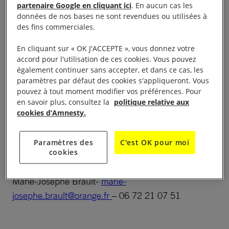
– « Grandeurs Nature » Stand d’information
partenaire Google en cliquant ici
. En aucun cas les
campagne « Réfugiés » et vente de produits au
données de nos bases ne sont revendues ou utilisées à
des fins commerciales.
profit d’Amnesty International
En cliquant sur « OK J'ACCEPTE », vous donnez votre
Le samedi 10 septembre de 14 h à 23 h et le dimanche
accord pour l'utilisation de ces cookies. Vous pouvez
également continuer sans accepter, et dans ce cas, les
11 septembre de 11 h à 21 h
paramètres par défaut des cookies s'appliqueront. Vous
pouvez à tout moment modifier vos préférences. Pour
Parc de la Bégraisière, derrière la médiathèque
en savoir plus, consultez la
politique relative aux
Hermeland – accessible par le périphérique sortie
cookies d’Amnesty.
Zénith.
Paramètres des
C'est OK pour moi
Contact:
cookies
Marie-Josèphe Brault-
marie-
josephe.brault@orange.fr
– 06 72 21 07 51