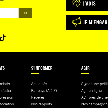
J’AGIS
OK
JE M’ENGAG
ATS
S'INFORMER
AGIR
ombats
Actualités
Signer une pétit
nifester
Par pays (A à Z)
Agir en ligne
xpression
Repères
Agir près de che
sociation
Nos rapports
Nos campagnes