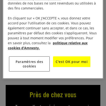
données de nos bases ne sont revendues ou utilisées à
des fins commerciales.
Journée liberté de la Presse : La Photographie en
Première ligne de 14h30 à 19h, Espace Vivans
En cliquant sur « OK J'ACCEPTE », vous donnez votre
accord pour l'utilisation de ces cookies. Vous pouvez
Quatre photographes débattront lors d’une table
également continuer sans accepter, et dans ce cas, les
paramètres par défaut des cookies s'appliqueront. Vous
ronde animée par Sandrine Tolotti , journaliste et
pouvez à tout moment modifier vos préférences. Pour
membre du groupe Amnesty, à savoir comment dire
en savoir plus, consultez la
politique relative aux
le réel, comment raconter la guerre à travers la vie
cookies d’Amnesty.
quotidienne, comment éviter la manipulation des
images .+expositions + librairie éphémère
Paramètres des
C'est OK pour moi
cookies
Près de chez vous