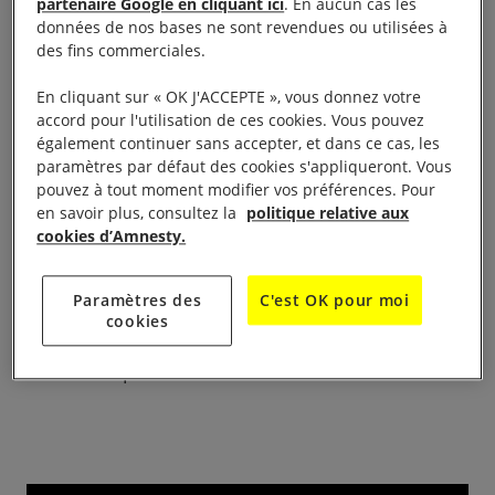
partenaire Google en cliquant ici
. En aucun cas les
données de nos bases ne sont revendues ou utilisées à
des fins commerciales.
En cliquant sur « OK J'ACCEPTE », vous donnez votre
accord pour l'utilisation de ces cookies. Vous pouvez
14H – 17h
également continuer sans accepter, et dans ce cas, les
paramètres par défaut des cookies s'appliqueront. Vous
Une table sera installée sur place pour proposer des
pouvez à tout moment modifier vos préférences. Pour
en savoir plus, consultez la
politique relative aux
actions (lettres, pétitions, cartes) et des informations
cookies d’Amnesty.
sur la peine de mort. Des militant(e)s d’Amnesty
International et de l’ACAT (Action des Chrétiens pour
Paramètres des
C'est OK pour moi
l’Abolition de la Torture et de la peine de mort)
cookies
seront présent(e)s pour répondre aux questions et
informer le public.